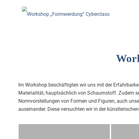
Work
Im Workshop beschäftigten wir uns mit der Erfahrbarkei
durchbrechen und Objekte mit einer neuen Formsprache 
Materialität, hauptsächlich von Schaumstoff. Zudem se
wurden dann im Schaufenster ausgestellt, bei dessen Gestaltun
Normvorstellungen von Formen und Figuren, auch unser
auseinander. Diese versuchten wir in der künstlerisch