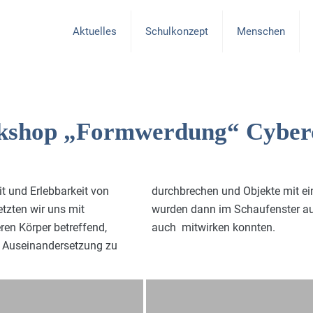
Aktuelles
Schulkonzept
Menschen
shop „Formwerdung“ Cyberc
t und Erlebbarkeit von
sind entstanden. Diese
tzten wir uns mit
g die Schüler-innen
en Körper betreffend,
auch mitwirken konnten.
en Auseinandersetzung zu