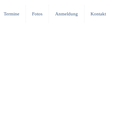
Termine
Fotos
Anmeldung
Kontakt
ten
. Die Profilfächer für die Vorbereitung auf kaufmännische Berufe
anzösisch
. Die Profilfächer für die Vorbereitung auf technische und
tik sowie Natur und Technik
. Schulleistungsstarke Schülerinnen und
ie
Berufsmittelschule (BMS)
vorbereitet.