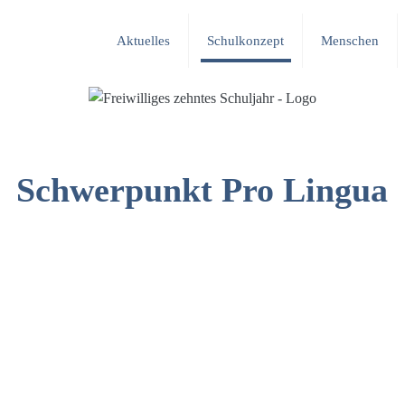
Aktuelles
Schulkonzept
Menschen
Schwerpunkt Pro Lingua
ua
bestimmte Aufnahmekriterien
und technische Berufe vorberei
ngsfähig sein. Bei diesem
sind
Wirtschaftsenglisch und Fr
ine grosse Bedeutung zu. Die
medizinische Berufe sind
Informa
ännische, soziale, medizinische
Schüler werden auf Wunsch auf d