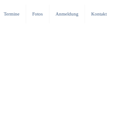
Termine
Fotos
Anmeldung
Kontakt
wochen stehen insgesamt 21 Wochen Projekte, Arbeitseinsätze und
ür
schulmüde Jugendliche
die richtige
Weichenstellung für eine
n, aber auch einen einfacheren Einstieg in die Arbeitswelt ermöglichen.