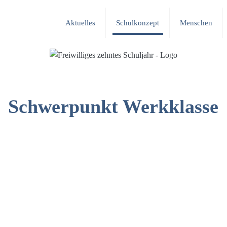
Aktuelles
Schulkonzept
Menschen
Schwerpunkt Werkklasse
angebot
. Besonderer Wert wird
Brückenangebot
(19 Unterrichts
i ihrer
Lehrstellensuche
oder
Basiskurse gegenüber). Sie kann f
wiegend praxisbezogenes
Lehr- oder Attestausbildung
sei