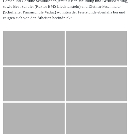
Gerner und Corinne Schumacher (Amt für Berufsbildung und Berufsberatung)
sowie Beat Schuler (Rektor BMS Liechtenstein) und Dietmar Fesenmeier
(Schulleiter Primarschule Vaduz) wohnten der Feierstunde ebenfalls bei und
zeigten sich von den Arbeiten beeindruckt.