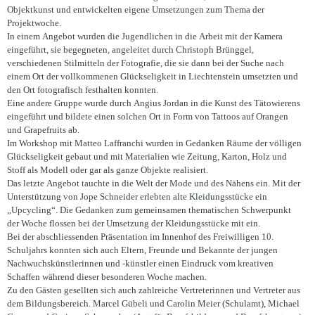
Objektkunst und entwickelten eigene Umsetzungen zum Thema der
Projektwoche.
In einem Angebot wurden die Jugendlichen in die Arbeit mit der Kamera
eingeführt, sie begegneten, angeleitet durch Christoph Brünggel,
verschiedenen Stilmitteln der Fotografie, die sie dann bei der Suche nach
einem Ort der vollkommenen Glückseligkeit in Liechtenstein umsetzten und
den Ort fotografisch festhalten konnten.
Eine andere Gruppe wurde durch Angius Jordan in die Kunst des Tätowierens
eingeführt und bildete einen solchen Ort in Form von Tattoos auf Orangen
und Grapefruits ab.
Im Workshop mit Matteo Laffranchi wurden in Gedanken Räume der völligen
Glückseligkeit gebaut und mit Materialien wie Zeitung, Karton, Holz und
Stoff als Modell oder gar als ganze Objekte realisiert.
Das letzte Angebot tauchte in die Welt der Mode und des Nähens ein. Mit der
Unterstützung von Jope Schneider erlebten alte Kleidungsstücke ein
„Upcycling“. Die Gedanken zum gemeinsamen thematischen Schwerpunkt
der Woche flossen bei der Umsetzung der Kleidungsstücke mit ein.
Bei der abschliessenden Präsentation im Innenhof des Freiwilligen 10.
Schuljahrs konnten sich auch Eltern, Freunde und Bekannte der jungen
Nachwuchskünstlerinnen und -künstler einen Eindruck vom kreativen
Schaffen während dieser besonderen Woche machen.
Zu den Gästen gesellten sich auch zahlreiche Vertreterinnen und Vertreter aus
dem Bildungsbereich. Marcel Gübeli und Carolin Meier (Schulamt), Michael