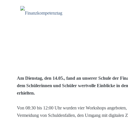
Am Dienstag, den 14.05., fand an unserer Schule der Fin
dem Schülerinnen und Schüler wertvolle Einblicke in d
erhielten.
Von 08:30 bis 12:00 Uhr wurden vier Workshops angeboten,
Workshops war durchweg positiv, und die Schule plant, solche Vera
Vermeidung von Schuldenfallen, den Umgang mit digitalen Za