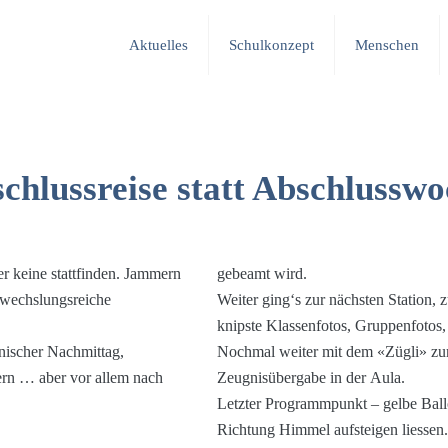
Aktuelles
Schulkonzept
Menschen
chlussreise statt Abschlussw
r keine stattfinden. Jammern
gebeamt wird.
abwechslungsreiche
Weiter ging‘s zur nächsten Station,
knipste Klassenfotos, Gruppenfotos,
nischer Nachmittag,
Nochmal weiter mit dem «Zügli» zur v
rn … aber vor allem nach
Zeugnisübergabe in der Aula.
Letzter Programmpunkt – gelbe Ball
Richtung Himmel aufsteigen liessen.