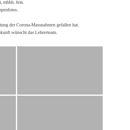
, mhhh, fein.
ppenfotos.
altung der Corona-Massnahmen gefallen hat.
ukunft wünscht das Lehrerteam.