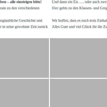
en – alle einsteigen bitte!
Und dann ein Eis …. oder auch zwei
ain zu den verschiedenen
Hier
gehts zu den Klassen- und Gru
e unglaubliche Geschichte und
Wir hoffen, dass es euch trotz Einh
er in seine gewohnte Zeit zurück
Alles Gute und viel Glück für die Z